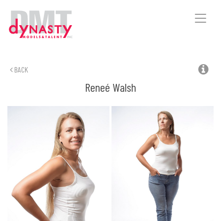
Toggle
naviga
BACK
Reneé
Walsh