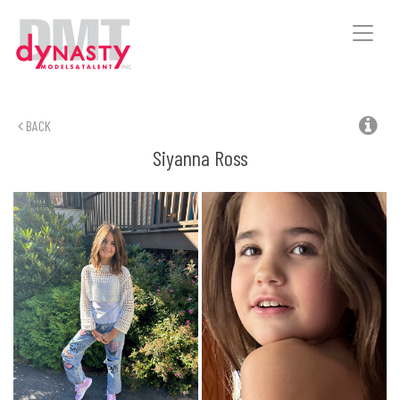
Toggle
naviga
BACK
Siyanna
Ross