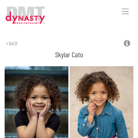
Toggle
naviga
BACK
Skylar
Cato