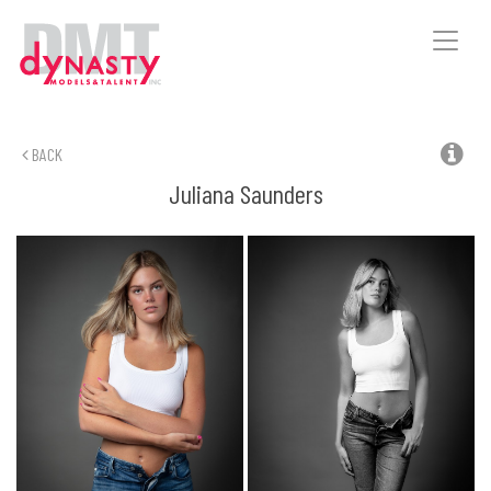
Toggle
naviga
BACK
Juliana
Saunders