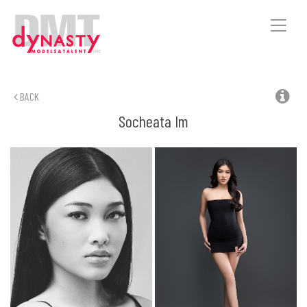
Toggle
naviga
BACK
Socheata
Im